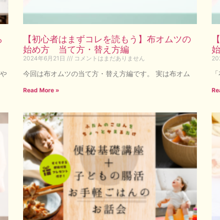
ら
【初心者はまずコレを読もう】布オムツの
始め方 当て方・替え方編
2024年6月21日
コメントはまだありません
2
や
今回は布オムツの当て方・替え方編です。 実は布オム
「
Read More »
Re