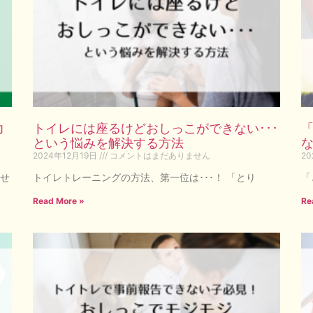
力
トイレには座るけどおしっこができない･･･
という悩みを解決する方法
2024年12月19日
コメントはまだありません
20
せ
トイレトレーニングの方法、第一位は･･･！ 「とり
「
Read More »
Re