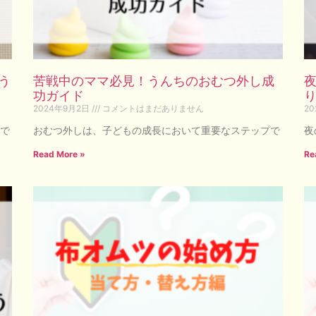
う
苦戦中のママ必見！うんちのおむつ外し成
功ガイド
2024年9月2日
コメントはまだありません
2
で
おむつ外しは、子どもの成長において重要なステップで
夜
Read More »
Re